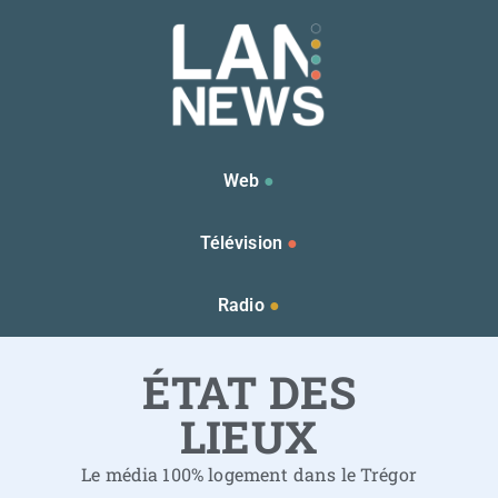
Web
●
Télévision
●
Radio
●
ÉTAT DES
LIEUX
Le média 100% logement dans le Trégor